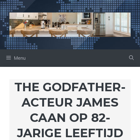
Ga
naar
de
inhoud
Menu
THE GODFATHER-
ACTEUR JAMES
CAAN OP 82-
JARIGE LEEFTIJD