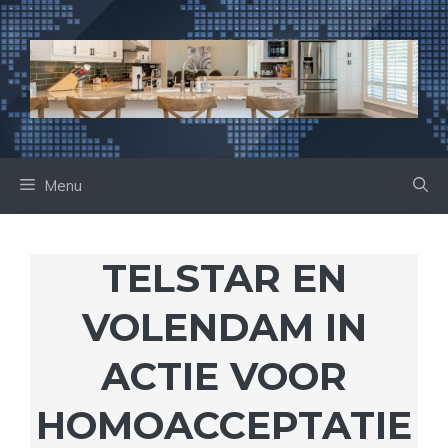
Ga
naar
de
inhoud
Menu
TELSTAR EN
VOLENDAM IN
ACTIE VOOR
HOMOACCEPTATIE