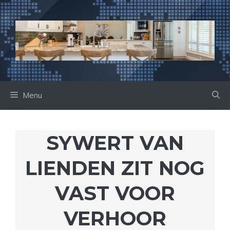
Ga
naar
de
inhoud
Menu
SYWERT VAN
LIENDEN ZIT NOG
VAST VOOR
VERHOOR