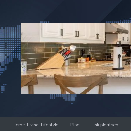
Ga
naar
de
inhoud
Home, Living, Lifestyle
Blog
Link plaatsen