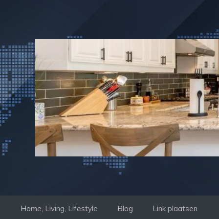
Ga
naar
de
inhoud
Home, Living, Lifestyle
Blog
Link plaatsen