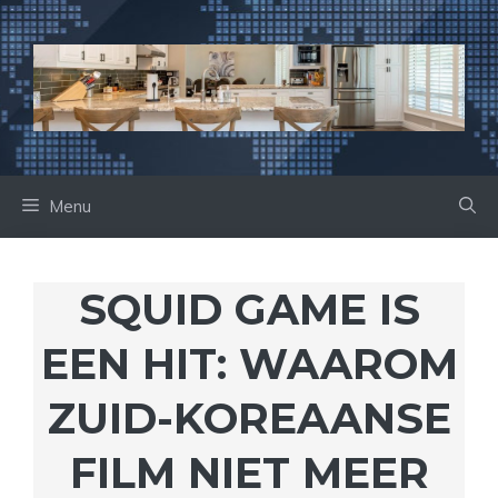
Ga
naar
de
inhoud
Menu
SQUID GAME IS
EEN HIT: WAAROM
ZUID-KOREAANSE
FILM NIET MEER