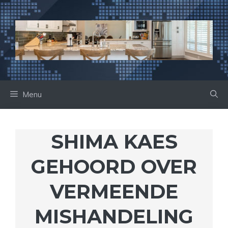
Ga
naar
de
inhoud
Menu
SHIMA KAES
GEHOORD OVER
VERMEENDE
MISHANDELING