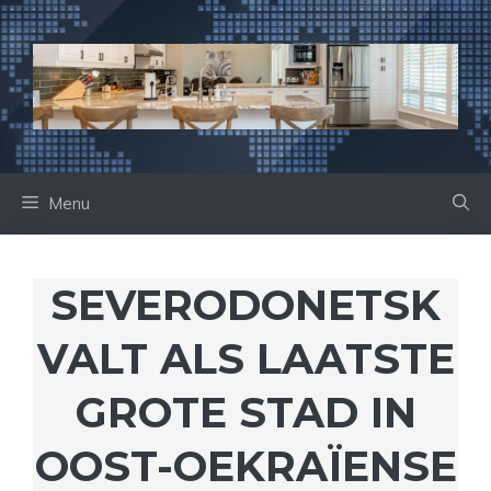
Ga
naar
de
inhoud
Menu
SEVERODONETSK
VALT ALS LAATSTE
GROTE STAD IN
OOST-OEKRAÏENSE