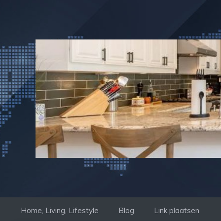
Ga
naar
de
inhoud
Home, Living, Lifestyle
Blog
Link plaatsen