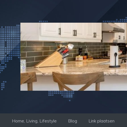
Ga
naar
de
inhoud
Home, Living, Lifestyle
Blog
Link plaatsen