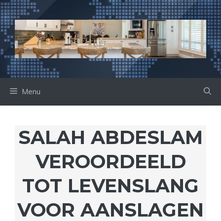
Ga
naar
de
inhoud
Menu
SALAH ABDESLAM
VEROORDEELD
TOT LEVENSLANG
VOOR AANSLAGEN