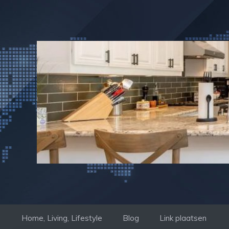
Ga
naar
de
inhoud
Home, Living, Lifestyle
Blog
Link plaatsen