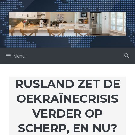
Ga
naar
de
inhoud
Menu
RUSLAND ZET DE
OEKRAÏNECRISIS
VERDER OP
SCHERP, EN NU?