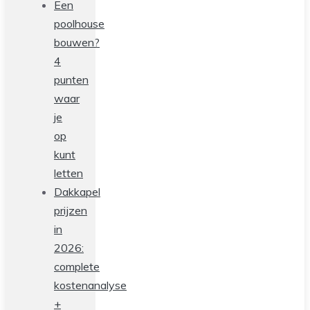
Een
poolhouse
bouwen?
4
punten
waar
je
op
kunt
letten
Dakkapel
prijzen
in
2026:
complete
kostenanalyse
+