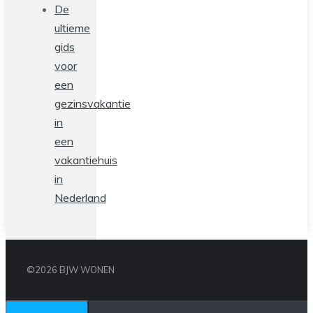
De
ultieme
gids
voor
een
gezinsvakantie
in
een
vakantiehuis
in
Nederland
©2026 BJW WONEN