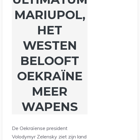
MARIUPOL,
HET
WESTEN
BELOOFT
OEKRAÏNE
MEER
WAPENS
De Oekraïense president
Volodymyr Zelensky ziet zijn land