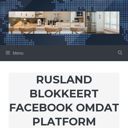
Ga
naar
de
inhoud
Menu
RUSLAND
BLOKKEERT
FACEBOOK OMDAT
PLATFORM