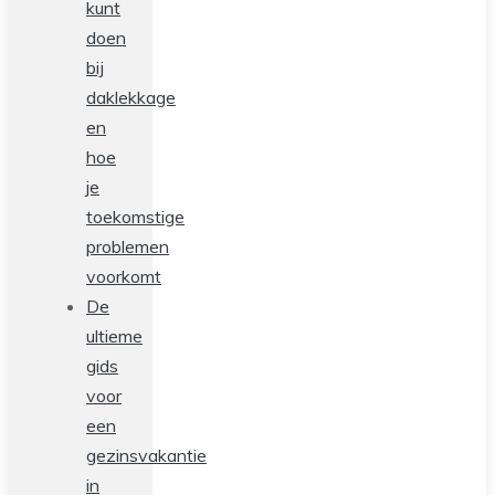
kunt
doen
bij
daklekkage
en
hoe
je
toekomstige
problemen
voorkomt
De
ultieme
gids
voor
een
gezinsvakantie
in