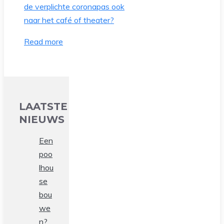
Read more
LAATSTE
NIEUWS
Een
poo
lhou
se
bou
we
n?