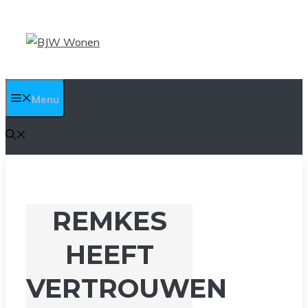
Ga
naar
de
inhoud
Menu
REMKES
HEEFT
VERTROUWEN