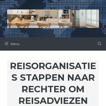
Ga
naar
de
inhoud
Menu
REISORGANISATIE
S STAPPEN NAAR
RECHTER OM
REISADVIEZEN