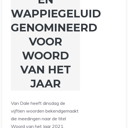
WAPPIEGELUID
GENOMINEERD
VOOR
WOORD
VAN HET
JAAR
Van Dale heeft dinsdag de
vijftien woorden bekendgemaakt
die meedingen naar de titel
Woord van het Jaar 2021.