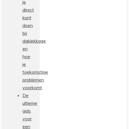
je
direct
kunt
doen
bij
daklekkage
en
hoe
je
toekomstige
problemen
voorkomt
De
ultieme
gids
voor
een