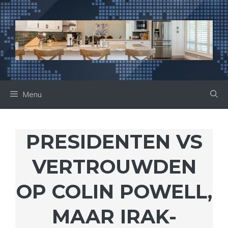
Ga
naar
de
inhoud
Menu
PRESIDENTEN VS
VERTROUWDEN
OP COLIN POWELL,
MAAR IRAK-