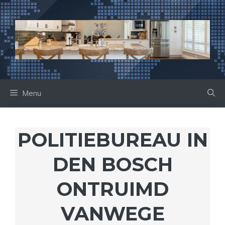
Ga
naar
de
inhoud
Menu
POLITIEBUREAU IN
DEN BOSCH
ONTRUIMD
VANWEGE