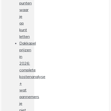
punten
waar
je
op
kunt
letten
Dakkapel
prijzen
in
2026:
complete
kostenanalyse
+
wat
aannemers
je
niet