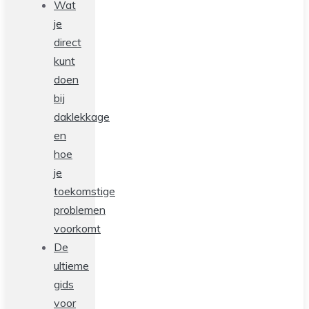
Wat
je
direct
kunt
doen
bij
daklekkage
en
hoe
je
toekomstige
problemen
voorkomt
De
ultieme
gids
voor