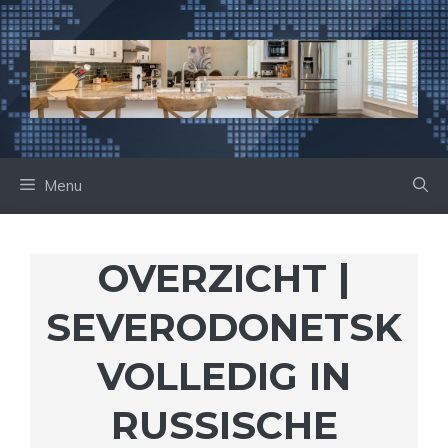
Ga
naar
de
inhoud
Menu
OVERZICHT |
SEVERODONETSK
VOLLEDIG IN
RUSSISCHE