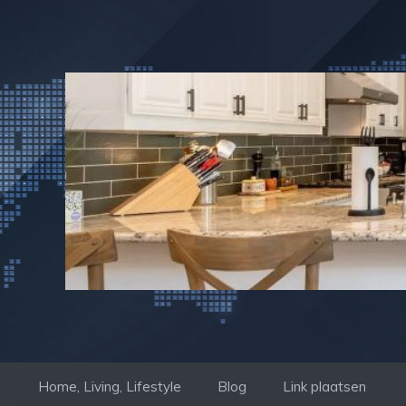
Ga
naar
de
inhoud
Home, Living, Lifestyle
Blog
Link plaatsen