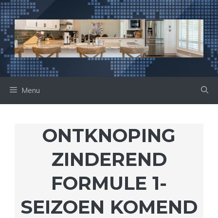
Ga
naar
de
inhoud
Menu
ONTKNOPING
ZINDEREND
FORMULE 1-
SEIZOEN KOMEND