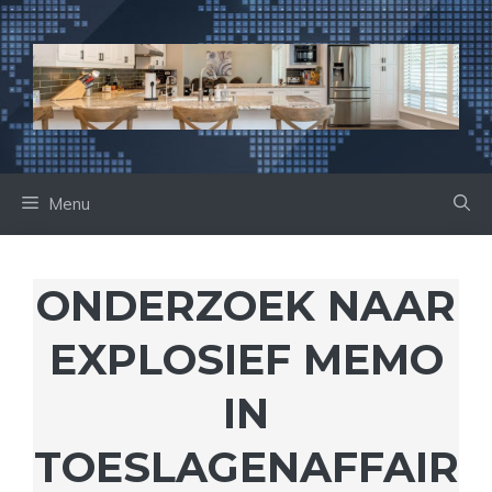
Ga
naar
de
inhoud
Menu
ONDERZOEK NAAR
EXPLOSIEF MEMO
IN
TOESLAGENAFFAIR