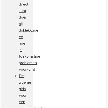
direct
kunt
doen
bij
daklekkage
en
hoe
je
toekomstige
problemen
voorkomt
De
ultieme
gids
voor
een