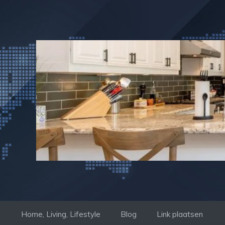
Ga
naar
de
inhoud
Home, Living, Lifestyle
Blog
Link plaatsen