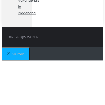
vakantiehuis
in
Nederland
©2026 BJW WONEN
Sluiten