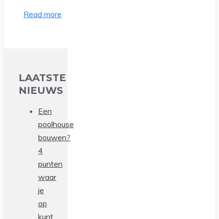
Read more
LAATSTE
NIEUWS
Een
poolhouse
bouwen?
4
punten
waar
je
op
kunt