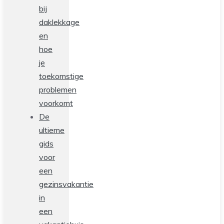
bij
daklekkage
en
hoe
je
toekomstige
problemen
voorkomt
De
ultieme
gids
voor
een
gezinsvakantie
in
een