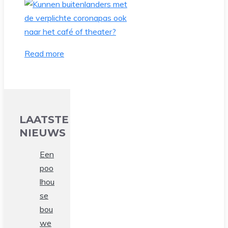
Read more
LAATSTE
NIEUWS
Een
poo
lhou
se
bou
we