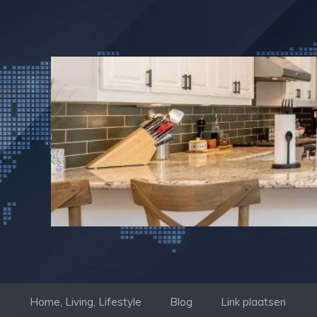
Ga
naar
de
inhoud
Home, Living, Lifestyle
Blog
Link plaatsen