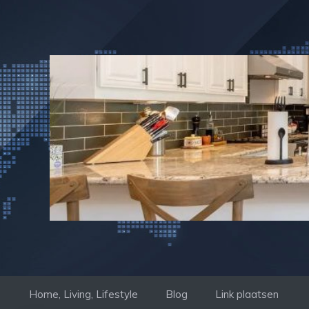
Ga
naar
de
inhoud
Home, Living, Lifestyle
Blog
Link plaatsen