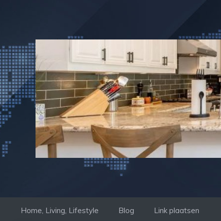
Ga
naar
de
inhoud
Home, Living, Lifestyle
Blog
Link plaatsen