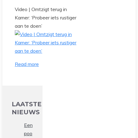
Video | Omtzigt terug in
Kamer: ‘Probeer iets rustiger
aan te doen’
Read more
LAATSTE
NIEUWS
Een
poo