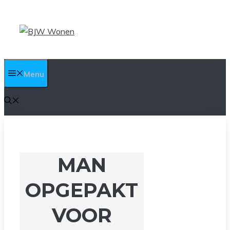
Ga
naar
de
inhoud
Menu
MAN
OPGEPAKT
VOOR