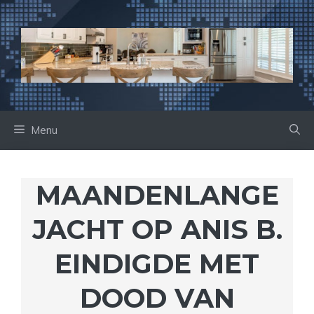
Ga
naar
de
inhoud
Menu
MAANDENLANGE
JACHT OP ANIS B.
EINDIGDE MET
DOOD VAN