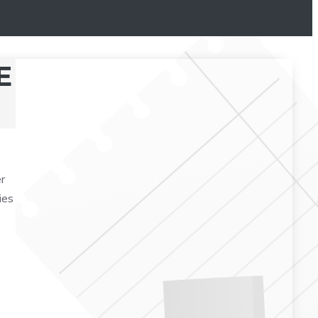
E
r
ies