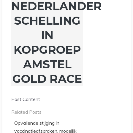
NEDERLANDER
SCHELLING
IN
KOPGROEP
AMSTEL
GOLD RACE
Post Content
Related Posts
Opvallende stijging in
vaccinatieafspraken, mogelijk