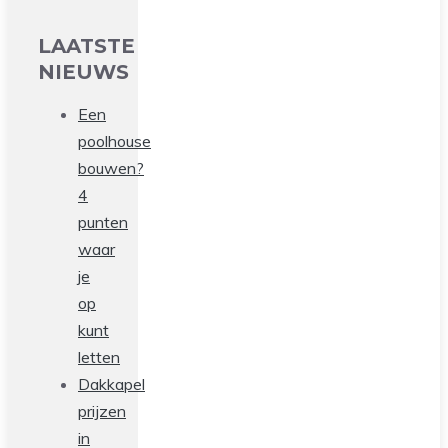
LAATSTE
NIEUWS
Een
poolhouse
bouwen?
4
punten
waar
je
op
kunt
letten
Dakkapel
prijzen
in