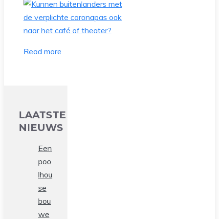
Read more
LAATSTE
NIEUWS
Een
poo
lhou
se
bou
we