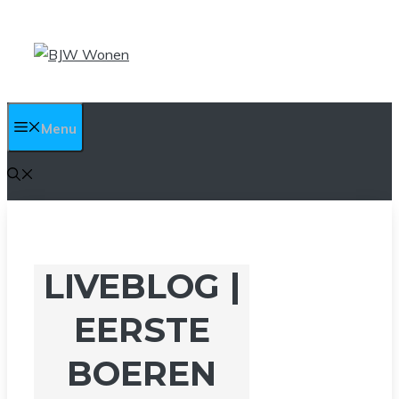
Ga
naar
de
inhoud
Menu
LIVEBLOG |
EERSTE
BOEREN