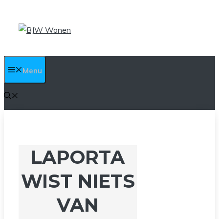
Ga
naar
de
inhoud
Menu
LAPORTA
WIST NIETS
VAN