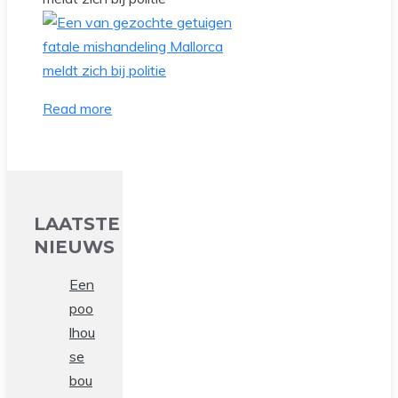
Read more
LAATSTE
NIEUWS
Een
poo
lhou
se
bou