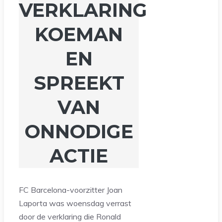
VERKLARING
KOEMAN
EN
SPREEKT
VAN
ONNODIGE
ACTIE
FC Barcelona-voorzitter Joan
Laporta was woensdag verrast
door de verklaring die Ronald