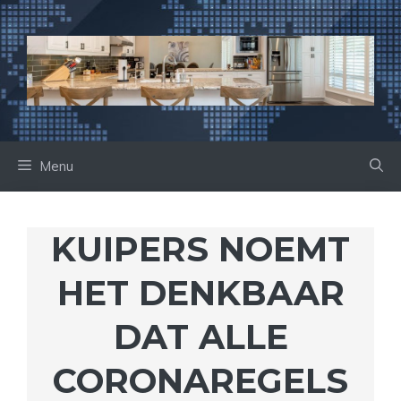
Ga
naar
de
inhoud
Menu
KUIPERS NOEMT
HET DENKBAAR
DAT ALLE
CORONAREGELS