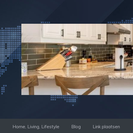
Ga
naar
de
inhoud
Home, Living, Lifestyle
Blog
Link plaatsen