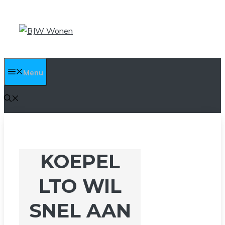
Ga
naar
de
inhoud
Menu
KOEPEL
LTO WIL
SNEL AAN