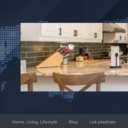
Ga
naar
de
inhoud
Home, Living, Lifestyle
Blog
Link plaatsen