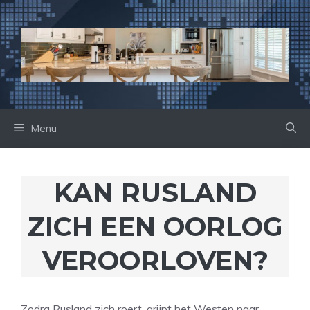
Ga
naar
de
inhoud
Menu
KAN RUSLAND
ZICH EEN OORLOG
VEROORLOVEN?
Zodra Rusland zich roert, grijpt het Westen naar