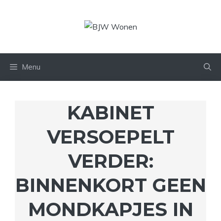
Ga
naar
de
inhoud
Menu
KABINET
VERSOEPELT
VERDER:
BINNENKORT GEEN
MONDKAPJES IN