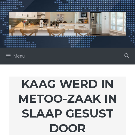
Ga
naar
de
inhoud
Menu
KAAG WERD IN
METOO-ZAAK IN
SLAAP GESUST
DOOR