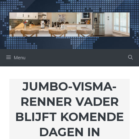
Ga
naar
de
inhoud
Menu
JUMBO-VISMA-
RENNER VADER
BLIJFT KOMENDE
DAGEN IN