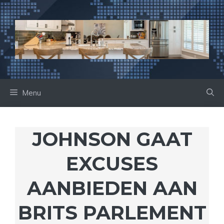
Ga
naar
de
inhoud
Menu
JOHNSON GAAT
EXCUSES
AANBIEDEN AAN
BRITS PARLEMENT