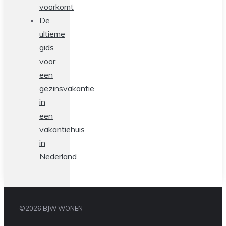
voorkomt
De
ultieme
gids
voor
een
gezinsvakantie
in
een
vakantiehuis
in
Nederland
©2026 BJW WONEN