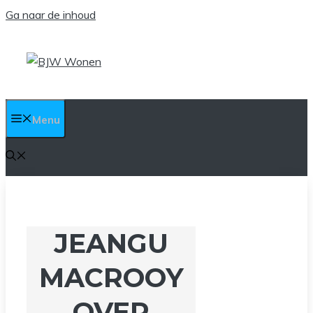
Ga naar de inhoud
Menu
JEANGU
MACROOY
OVER