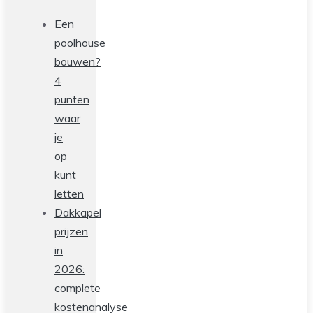
Een
poolhouse
bouwen?
4
punten
waar
je
op
kunt
letten
Dakkapel
prijzen
in
2026:
complete
kostenanalyse